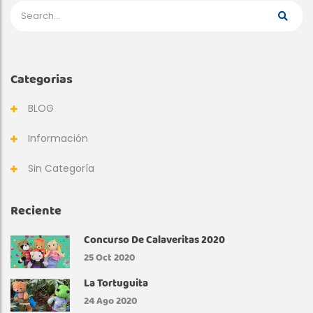
A
N
Categorias
N
Y
BLOG
S
Información
Sin Categoría
P
E
Reciente
N
Concurso De Calaveritas 2020
25
Oct 2020
C
La Tortuguita
E
24
Ago 2020