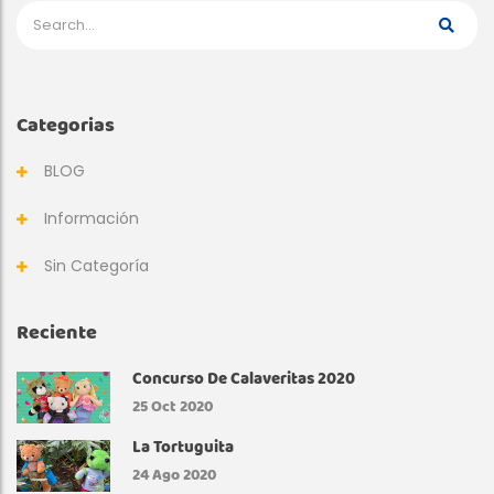
R
T
Categorias
H
U
BLOG
R
Información
Sin Categoría
C
H
Reciente
R
Concurso De Calaveritas 2020
25
Oct 2020
I
La Tortuguita
S
24
Ago 2020