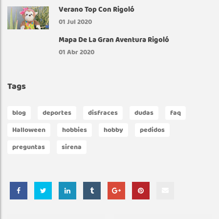
Verano Top Con Rigoló
T
01
Jul 2020
E
Mapa De La Gran Aventura Rigoló
01
Abr 2020
N
S
Tags
E
blog
deportes
disfraces
dudas
faq
N
Halloween
hobbies
hobby
pedidos
preguntas
sirena