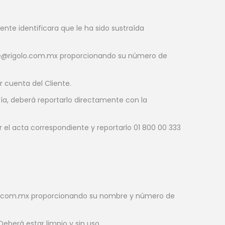
ente identificara que le ha sido sustraída
nline@rigolo.com.mx proporcionando su número de
r cuenta del Cliente.
ía, deberá reportarlo directamente con la
r el acta correspondiente y reportarlo 01 800 00 333
golo.com.mx proporcionando su nombre y número de
eberá estar limpio y sin uso.