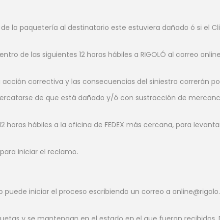
 la paquetería al destinatario este estuviera dañado ó si el Cli
 dentro de las siguientes 12 horas hábiles a RIGOLÓ al correo o
 acción correctiva y las consecuencias del siniestro correrán po
in percatarse de que está dañado y/ó con sustracción de mercanc
 12 horas hábiles a la oficina de FEDEX más cercana, para levanta
ara iniciar el reclamo.
to puede iniciar el proceso escribiendo un correo a online@ri
uetas y se mantengan en el estado en el que fueron recibidos. D