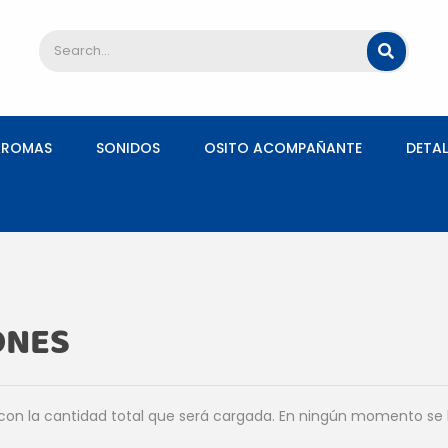
AROMAS
SONIDOS
OSITO ACOMPAÑANTE
DETAL
ONES
con la cantidad total que será cargada. En ningún momento se h