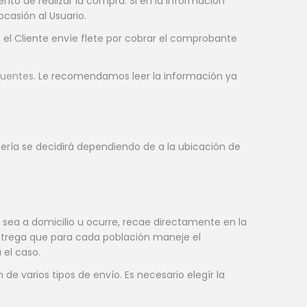
to de realizar la compra. Si en la información
casión al Usuario.
 el Cliente envíe flete por cobrar el comprobante
cuentes
. Le recomendamos leer la información ya
ería se decidirá dependiendo de a la ubicación de
 sea a domicilio u ocurre, recae directamente en la
e Entrega que para cada población maneje el
el caso.
e varios tipos de envío. Es necesario elegír la