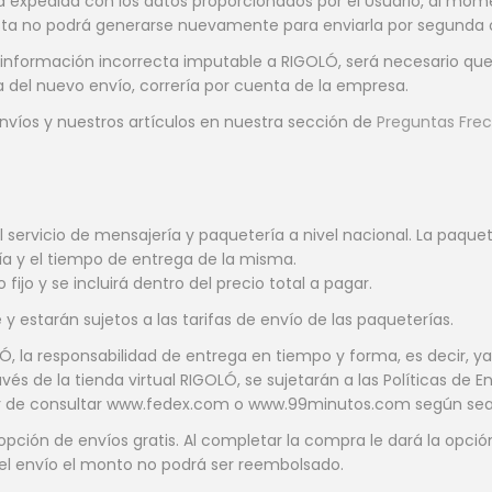
expedida con los datos proporcionados por el Usuario, al momen
 esta no podrá generarse nuevamente para enviarla por segunda o
a información incorrecta imputable a RIGOLÓ, será necesario que
a del nuevo envío, correría por cuenta de la empresa.
nvíos y nuestros artículos en nuestra sección de
Preguntas Fre
ervicio de mensajería y paquetería a nivel nacional. La paquet
ía y el tiempo de entrega de la misma.
 fijo y se incluirá dentro del precio total a pagar.
y estarán sujetos a las tarifas de envío de las paqueterías.
, la responsabilidad de entrega en tiempo y forma, es decir, ya
avés de la tienda virtual RIGOLÓ, se sujetarán a las Políticas d
vor de consultar www.fedex.com o www.99minutos.com según sea 
ón de envíos gratis. Al completar la compra le dará la opción d
el envío el monto no podrá ser reembolsado.