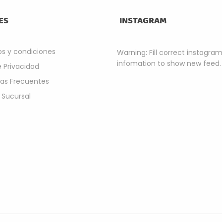
ES
INSTAGRAM
s y condiciones
Warning: Fill correct instagra
infomation to show new feed.
e Privacidad
as Frecuentes
 Sucursal