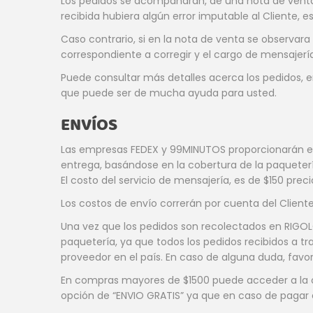
Los pedidos se acompañarán, de una nota de venta 
recibida hubiera algún error imputable al Cliente,
Caso contrario, si en la nota de venta se observar
correspondiente a corregir y el cargo de mensajerí
Puede consultar más detalles acerca los pedidos, e
que puede ser de mucha ayuda para usted.
ENVÍOS
Las empresas FEDEX y 99MINUTOS proporcionarán el s
entrega, basándose en la cobertura de la paqueter
El costo del servicio de mensajería, es de $150 precio
Los costos de envío correrán por cuenta del Cliente 
Una vez que los pedidos son recolectados en RIGOLÓ
paquetería, ya que todos los pedidos recibidos a tr
proveedor en el país. En caso de alguna duda, fa
En compras mayores de $1500 puede acceder a la opci
opción de “ENVIO GRATIS” ya que en caso de pagar 