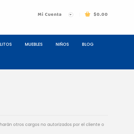
Mi Cuenta
$
0.00
LITOS
MUEBLES
NIÑOS
BLOG
arán otros cargos no autorizados por el cliente o