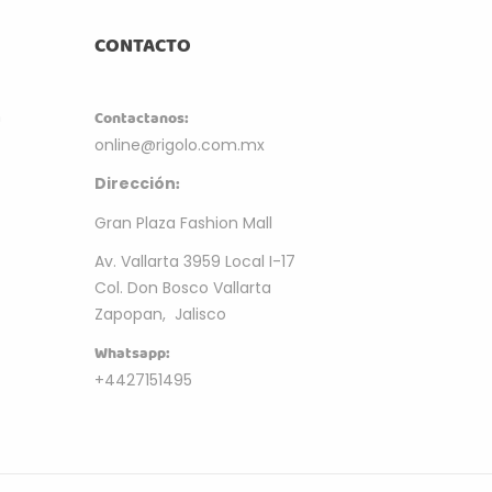
CONTACTO
m
Contactanos:
online@rigolo.com.mx
:
Dirección
Gran Plaza Fashion Mall
Av. Vallarta 3959 Local I-17
Col. Don Bosco Vallarta
Zapopan, Jalisco
Whatsapp:
+4427151495