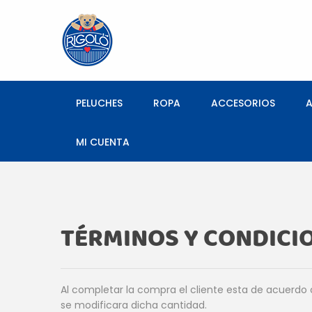
PELUCHES
ROPA
ACCESORIOS
MI CUENTA
TÉRMINOS Y CONDICI
Al completar la compra el cliente esta de acuerdo 
se modificara dicha cantidad.