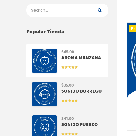
P
Popular Tienda
$
45.00
AROMA MANZANA
CANELA
VALORADO
EN
5.00
DE
5
$
35.00
SONIDO BORREGO
VALORADO
EN
5.00
DE
5
$
41.00
SONIDO PUERCO