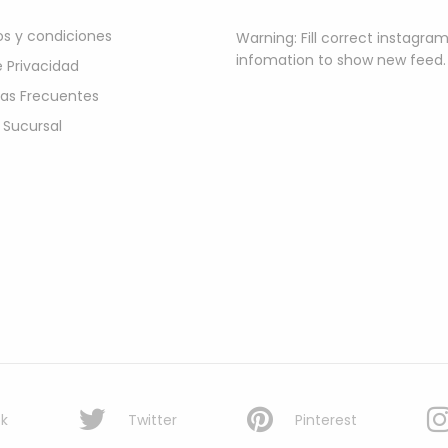
s y condiciones
Warning: Fill correct instagra
infomation to show new feed.
e Privacidad
as Frecuentes
 Sucursal
k
Twitter
Pinterest