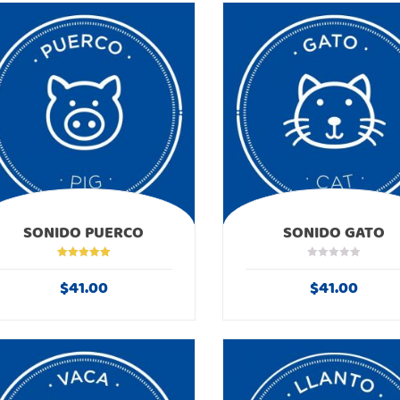
SONIDO PUERCO
SONIDO GATO
Valorado en
5.00
de 5
$
41.00
$
41.00