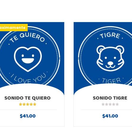
roximamente
SONIDO TE QUIERO
SONIDO TIGRE
Valorado en
5.00
de 5
$
41.00
$
41.00