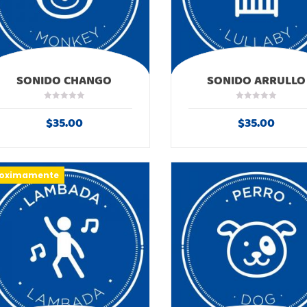
SONIDO CHANGO
SONIDO ARRULLO
$
35.00
$
35.00
roximamente