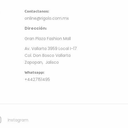
m
Contactanos:
online@rigolo.com.mx
:
Dirección
Gran Plaza Fashion Mall
Av. Vallarta 3959 Local I-17
Col. Don Bosco Vallarta
Zapopan, Jalisco
Whatsapp:
+4427151495
Instagram