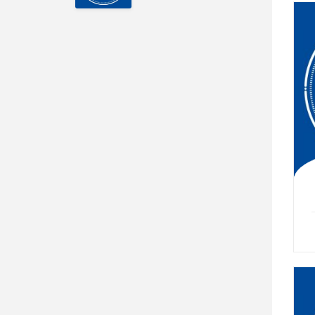
VALORADO
EN
5.00
DE
5