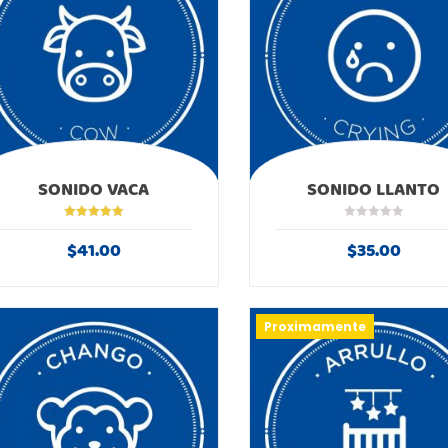
SONIDO VACA
SONIDO LLANTO
Valorado en
5.00
de 5
$
41.00
$
35.00
Proximamente