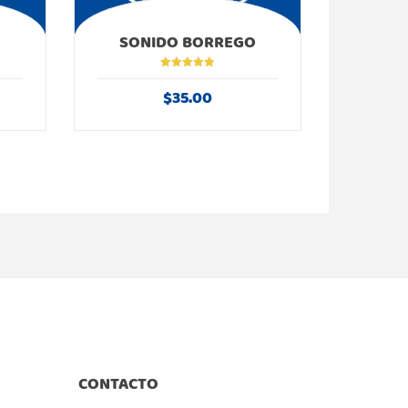
SONIDO BORREGO
Valorado en
5.00
de 5
$
35.00
CONTACTO