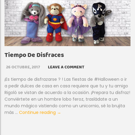
Tiempo De Disfraces
26 OCTUBRE, 2017
LEAVE A COMMENT
¡Es tiempo de disfrazarse ? ! Las fiestas de #Halloween o ir
a pedir dulces de casa en casa requiere que tu y tu amigo
Rigoló se vistan de acuerdo a la ocasión. ¡Prepara tu disfraz!
Conviértete en un hombre lobo feroz, trasládate a un
mundo mágico vistiendo como un unicornio, sé la brujita
Tiempo de Disfraces
más …
Continue reading
→