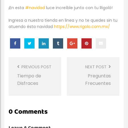
¡En esta
#navidad
luce increíble junto con tu Rigoló!
Ingresa a nuestra tienda en linea y no te quedes sin tu
atuendo ésta navidad
https://www.rigolo.com.mx/
Post
Navigation
PREVIOUS POST
NEXT POST
Tiempo de
Preguntas
Disfraces
Frecuentes
0 Comments
Leave A Comment