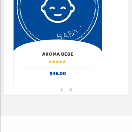
AROMA BEBE
Valorado en
5.00
de 5
$
45.00