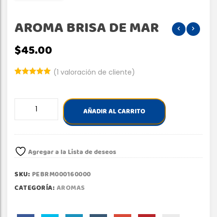
AROMA BRISA DE MAR
$
45.00
(
1
valoración de cliente)
Valorado
1
5.00
sobre
5 basado
en
AROMA
puntuación
AÑADIR AL CARRITO
BRISA
de cliente
DE
MAR
cantidad
Agregar a la Lista de deseos
SKU:
PEBRM000160000
CATEGORÍA:
AROMAS