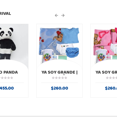
Valorado en
Valorado en
5.00
de 5
5.00
de 5
RIVAL
$
45.00
$
135.00
O PANDA
YA SOY GRANDE |
YA SOY G
KIT NIÑO
KIT N
455.00
$
260.00
$
260
LLER
ED