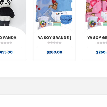
O PANDA
YA SOY GRANDE |
YA SOY G
KIT NIÑO
KIT N
455.00
$
260.00
$
260
LLER
ED