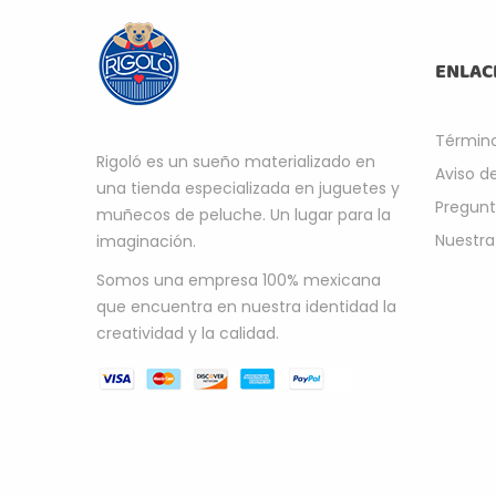
OS
M
ENLAC
V
$
Término
Rigoló es un sueño materializado en
Aviso d
una tienda especializada en juguetes y
Pregunt
muñecos de peluche. Un lugar para la
Nuestra
imaginación.
Somos una empresa 100% mexicana
que encuentra en nuestra identidad la
creatividad y la calidad.