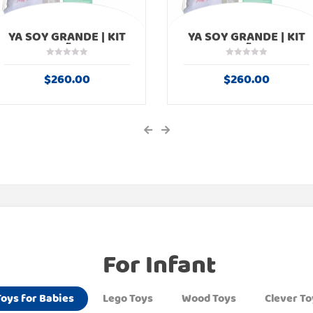
YA SOY GRANDE | KIT
YA SOY GRANDE | KIT
NIÑO
NIÑA
$
260.00
$
260.00
For Infant
Toys for Babies
Lego Toys
Wood Toys
Clever To
AROMA BEBE
OVEROL PANTALON