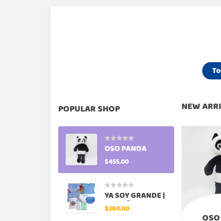
To
OS
M
NEW ARR
POPULAR SHOP
V
$
OSO PANDA
$
455.00
YA SOY GRANDE |
KIT NIÑO
$
260.00
OSO