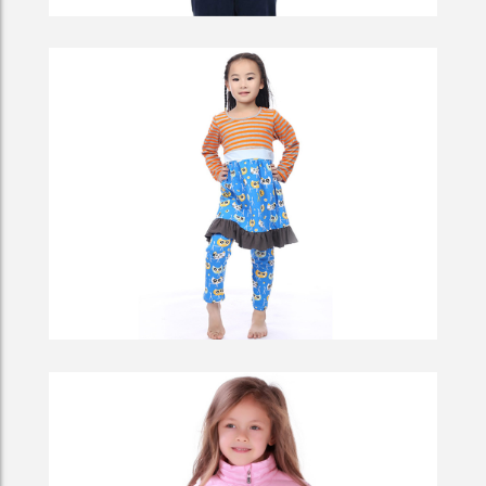
Venice Streets
Frozen Trees In A Lake