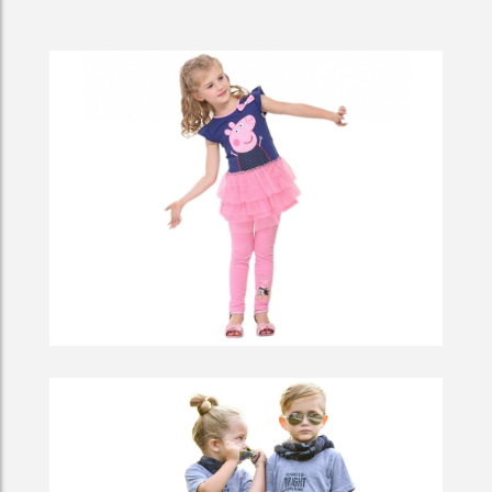
Frozen Trees In A Lake
Boat In A Harbor