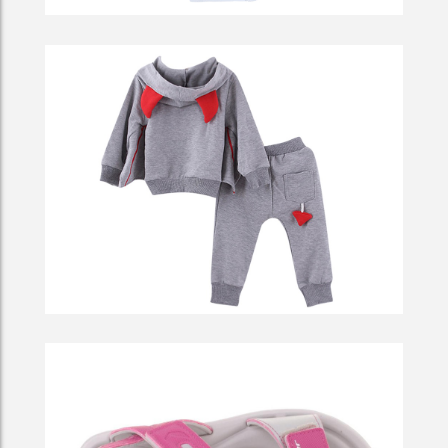
Cicero Famously Orated Against
Swedish House In Winter