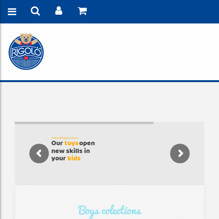
Online Shopping Store
Our
open
toys
new skills in
your
kids