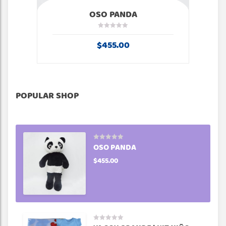
OSO PANDA
$
455.00
BEST SELLER
FEATURED
SALES
POPULAR SHOP
OSO PANDA
$
455.00
MOÑITO
Valorado en
5.00
de 5
$
6.00