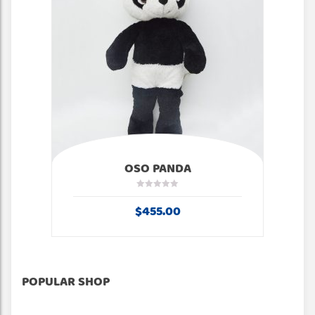
OSO PANDA
$
455.00
BEST SELLER
FEATURED
SALES
POPULAR SHOP