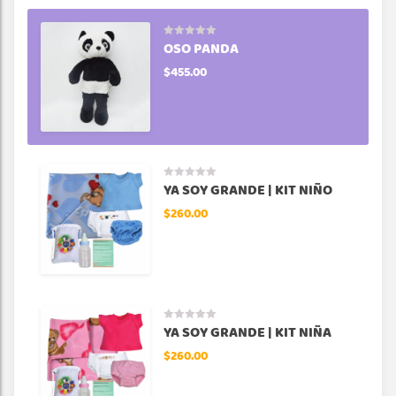
OSO PANDA
$
455.00
MOÑITO
Valorado en
5.00
de 5
$
6.00
YA SOY GRANDE | KIT NIÑO
$
260.00
OSO PANDA
$
455.00
YA SOY GRANDE | KIT NIÑA
$
260.00