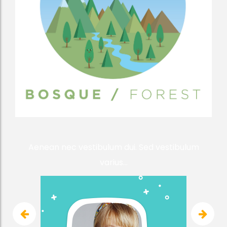
Aenean nec vestibulum dui. Sed vestibulum
varius...