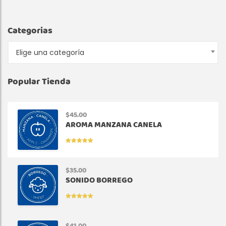
Categorias
Elige una categoría
Popular Tienda
$
45.00
AROMA MANZANA CANELA
VALORADO
EN
5.00
DE
5
$
35.00
SONIDO BORREGO
VALORADO
EN
5.00
DE
5