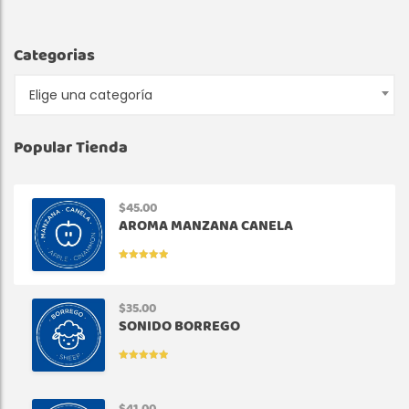
Categorias
Elige una categoría
Popular Tienda
$
45.00
AROMA MANZANA CANELA
VALORADO
EN
5.00
DE
5
$
35.00
SONIDO BORREGO
VALORADO
EN
5.00
DE
5