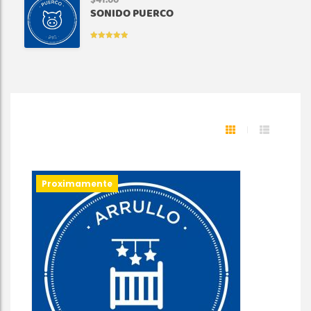
$
41.00
SONIDO PUERCO
VALORADO
EN
5.00
DE
5
Proximamente