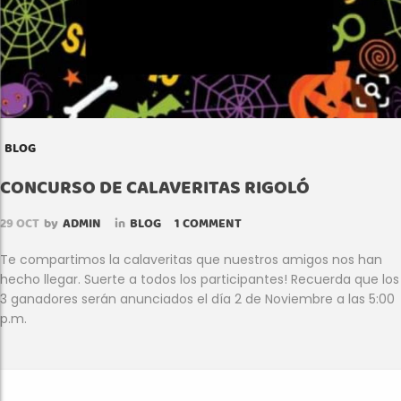
BLOG
CONCURSO DE CALAVERITAS RIGOLÓ
29
OCT
by
ADMIN
in
BLOG
1 COMMENT
Te compartimos la calaveritas que nuestros amigos nos han
hecho llegar. Suerte a todos los participantes! Recuerda que los
3 ganadores serán anunciados el día 2 de Noviembre a las 5:00
p.m.