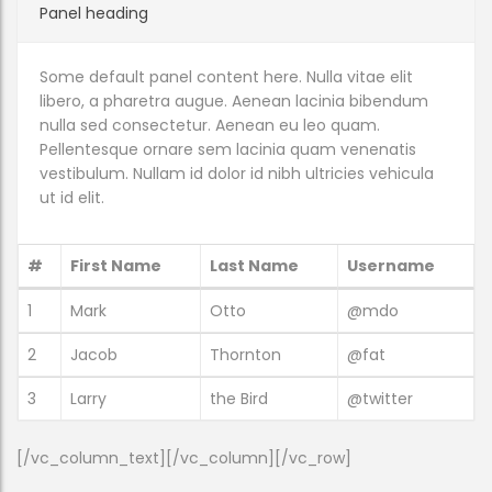
Panel heading
Some default panel content here. Nulla vitae elit
libero, a pharetra augue. Aenean lacinia bibendum
nulla sed consectetur. Aenean eu leo quam.
Pellentesque ornare sem lacinia quam venenatis
vestibulum. Nullam id dolor id nibh ultricies vehicula
ut id elit.
#
First Name
Last Name
Username
1
Mark
Otto
@mdo
2
Jacob
Thornton
@fat
3
Larry
the Bird
@twitter
[/vc_column_text][/vc_column][/vc_row]