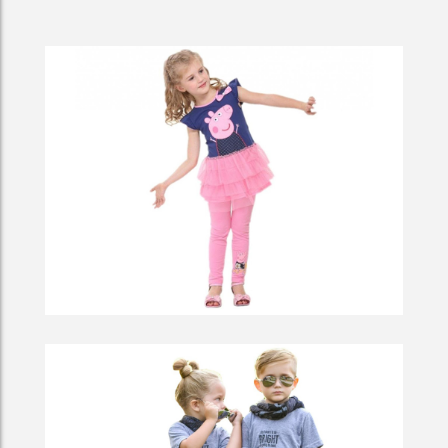
Frozen Trees In A Lake
Boat In A Harbor