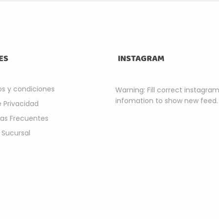
ES
INSTAGRAM
s y condiciones
Warning: Fill correct instagra
infomation to show new feed.
e Privacidad
as Frecuentes
 Sucursal