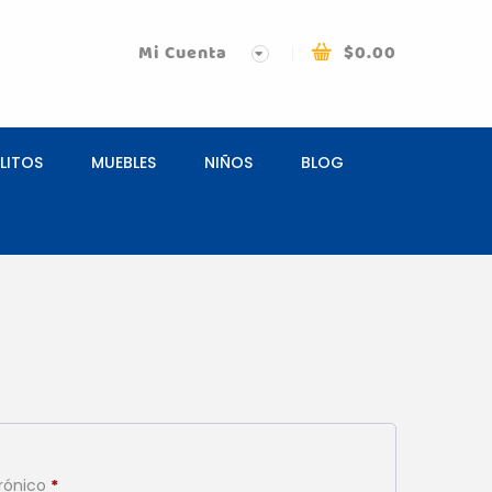
Mi Cuenta
$
0.00
LITOS
MUEBLES
NIÑOS
BLOG
Obligatorio
trónico
*