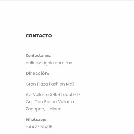
CONTACTO
m
Contactanos:
online@rigolo.com.mx
:
Dirección
Gran Plaza Fashion Mall
Av. Vallarta 3959 Local I-17
Col. Don Bosco Vallarta
Zapopan, Jalisco
Whatsapp:
+4427151495