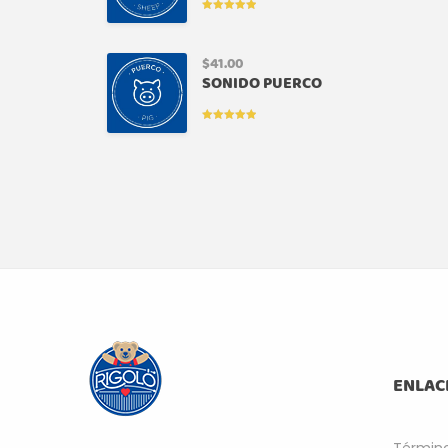
VALORADO
EN
5.00
DE
5
$
41.00
SONIDO PUERCO
VALORADO
EN
5.00
DE
5
ENLAC