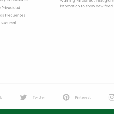
s y condiciones
Warning: Fill correct instagra
infomation to show new feed.
e Privacidad
as Frecuentes
 Sucursal
k
Twitter
Pinterest