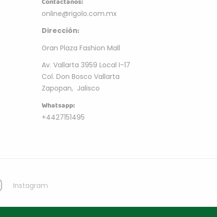
m
Contactanos:
online@rigolo.com.mx
:
Dirección
Gran Plaza Fashion Mall
Av. Vallarta 3959 Local I-17
Col. Don Bosco Vallarta
Zapopan, Jalisco
Whatsapp:
+4427151495
Instagram