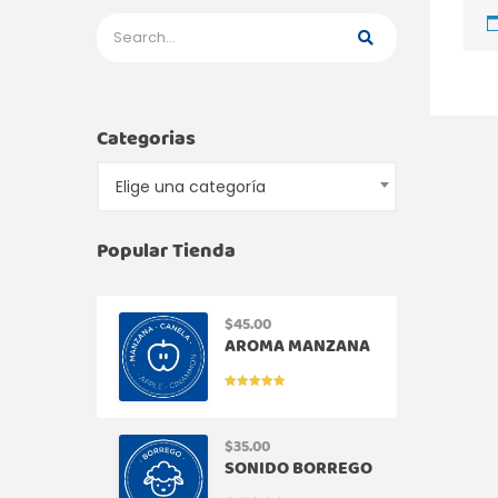
Categorias
Elige una categoría
Popular Tienda
$
45.00
AROMA MANZANA
CANELA
VALORADO
EN
5.00
DE
5
$
35.00
SONIDO BORREGO