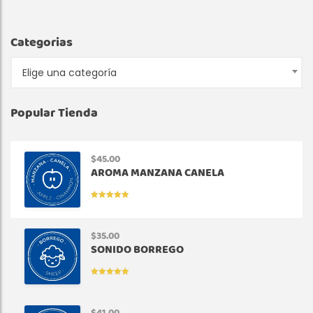
Categorias
Elige una categoría
Popular Tienda
$
45.00
AROMA MANZANA CANELA
VALORADO
EN
5.00
DE
5
$
35.00
SONIDO BORREGO
VALORADO
EN
5.00
DE
5