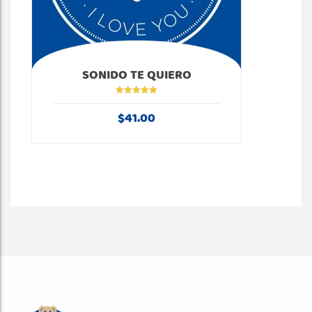
SONIDO TE QUIERO
Valorado en
5.00
de 5
$
41.00