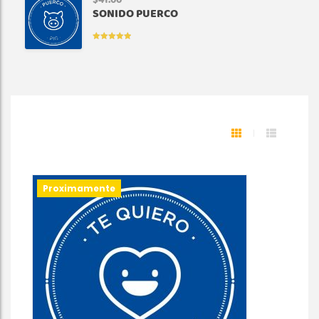
$
41.00
SONIDO PUERCO
VALORADO
EN
5.00
DE
5
Proximamente