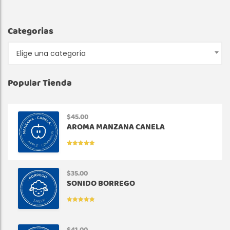
Categorias
Elige una categoría
Popular Tienda
$
45.00
AROMA MANZANA CANELA
VALORADO
EN
5.00
DE
5
$
35.00
SONIDO BORREGO
VALORADO
EN
5.00
DE
5