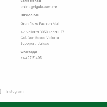
m
Contactanos:
online@rigolo.com.mx
:
Dirección
Gran Plaza Fashion Mall
Av. Vallarta 3959 Local I-17
Col. Don Bosco Vallarta
Zapopan, Jalisco
Whatsapp:
+4427151495
Instagram