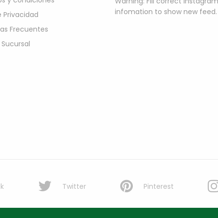
s y condiciones
Warning: Fill correct instagra
infomation to show new feed.
e Privacidad
as Frecuentes
 Sucursal
k
Twitter
Pinterest