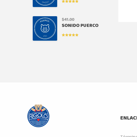
VALORADO
EN
5.00
DE
5
$
41.00
SONIDO PUERCO
VALORADO
EN
5.00
DE
5
ENLAC