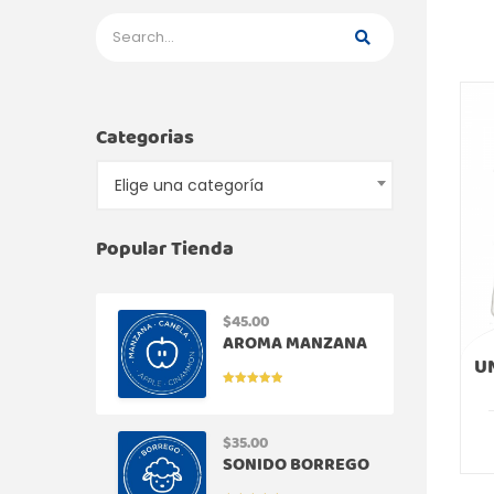
Categorias
Elige una categoría
Popular Tienda
$
45.00
AROMA MANZANA
CANELA
U
VALORADO
EN
5.00
DE
5
$
35.00
SONIDO BORREGO