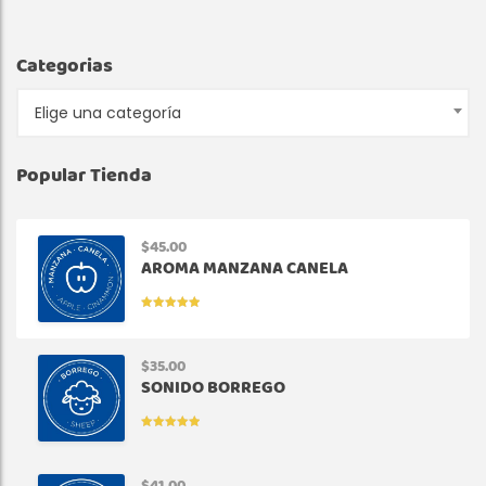
Categorias
Elige una categoría
Popular Tienda
$
45.00
AROMA MANZANA CANELA
VALORADO
EN
5.00
DE
5
$
35.00
SONIDO BORREGO
VALORADO
EN
5.00
DE
5