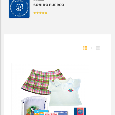
$
41.00
SONIDO PUERCO
VALORADO
EN
5.00
DE
5