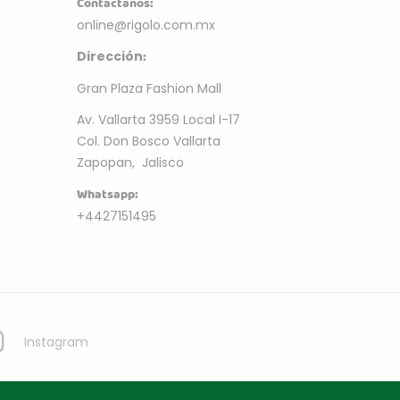
m
Contactanos:
online@rigolo.com.mx
:
Dirección
Gran Plaza Fashion Mall
Av. Vallarta 3959 Local I-17
Col. Don Bosco Vallarta
Zapopan, Jalisco
Whatsapp:
+4427151495
Instagram