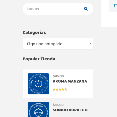
Categorias
Elige una categoría
Popular Tienda
$
45.00
AROMA MANZANA
CANELA
VALORADO
EN
5.00
DE
5
$
35.00
SONIDO BORREGO