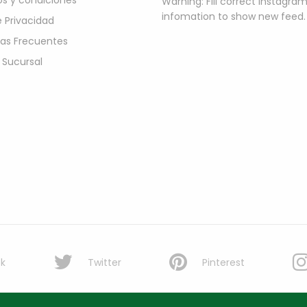
s y condiciones
Warning: Fill correct instagra
infomation to show new feed.
e Privacidad
as Frecuentes
 Sucursal
k
Twitter
Pinterest