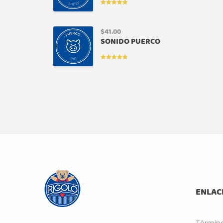
VALORADO
EN
5.00
DE
5
$
41.00
SONIDO PUERCO
VALORADO
EN
5.00
DE
5
ENLAC