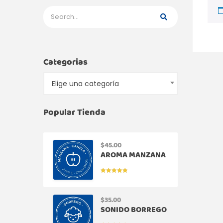
Categorias
Elige una categoría
Popular Tienda
$
45.00
AROMA MANZANA
CANELA
VALORADO
EN
5.00
DE
5
$
35.00
SONIDO BORREGO