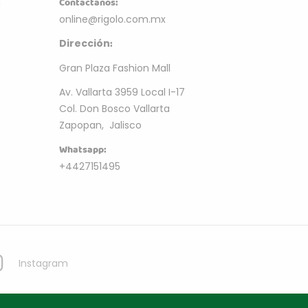
m
Contactanos:
online@rigolo.com.mx
:
Dirección
Gran Plaza Fashion Mall
Av. Vallarta 3959 Local I-17
Col. Don Bosco Vallarta
Zapopan, Jalisco
Whatsapp:
+4427151495
Instagram