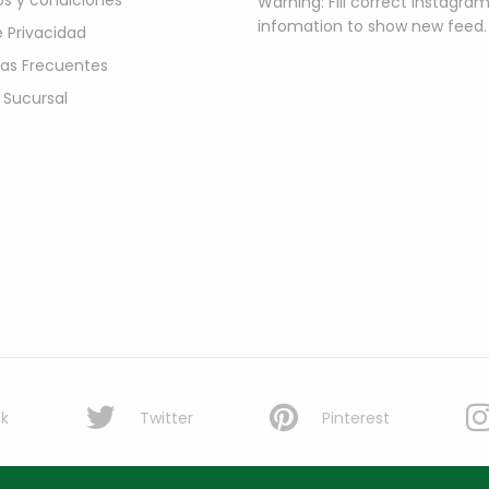
s y condiciones
Warning: Fill correct instagra
infomation to show new feed.
e Privacidad
as Frecuentes
 Sucursal
k
Twitter
Pinterest