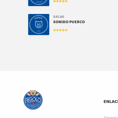
VALORADO
EN
5.00
DE
5
$
41.00
SONIDO PUERCO
VALORADO
EN
5.00
DE
5
ENLAC