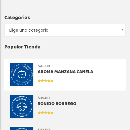
Categorias
Elige una categoría
Popular Tienda
$
45.00
AROMA MANZANA CANELA
VALORADO
EN
5.00
DE
5
$
35.00
SONIDO BORREGO
VALORADO
EN
5.00
DE
5