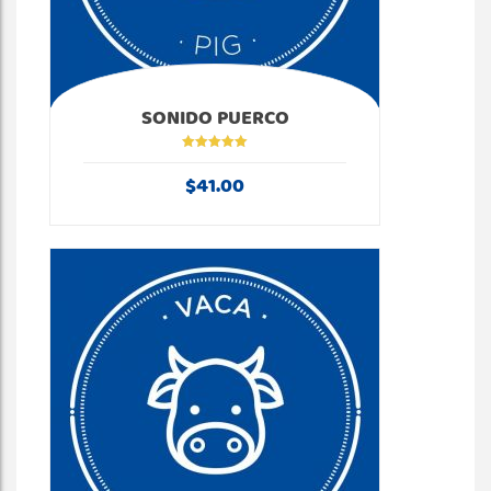
SONIDO PUERCO
Valorado en
5.00
de 5
$
41.00