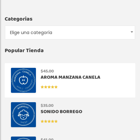
Categorias
Elige una categoría
Popular Tienda
$
45.00
AROMA MANZANA CANELA
VALORADO
EN
5.00
DE
5
$
35.00
SONIDO BORREGO
VALORADO
EN
5.00
DE
5