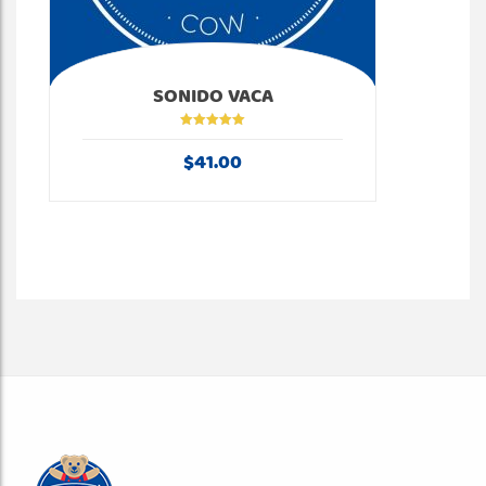
SONIDO VACA
Valorado en
5.00
de 5
$
41.00