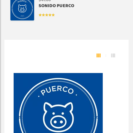
$
41.00
SONIDO PUERCO
VALORADO
EN
5.00
DE
5