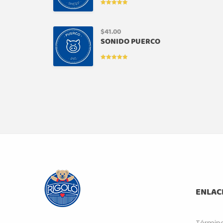
VALORADO
EN
5.00
DE
5
$
41.00
SONIDO PUERCO
VALORADO
EN
5.00
DE
5
ENLAC