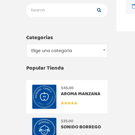
Categorias
Elige una categoría
Popular Tienda
$
45.00
AROMA MANZANA
CANELA
VALORADO
EN
5.00
DE
5
$
35.00
SONIDO BORREGO