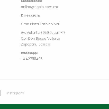
m
Contactanos:
online@rigolo.com.mx
:
Dirección
Gran Plaza Fashion Mall
Av. Vallarta 3959 Local I-17
Col. Don Bosco Vallarta
Zapopan, Jalisco
Whatsapp:
+4427151495
Instagram