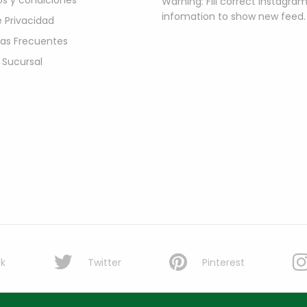
s y condiciones
Warning: Fill correct instagra
infomation to show new feed.
e Privacidad
as Frecuentes
 Sucursal
k
Twitter
Pinterest