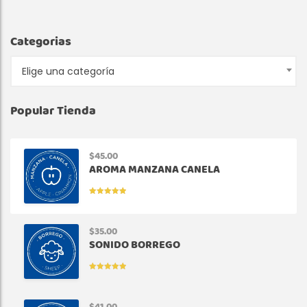
Categorias
Elige una categoría
Popular Tienda
$
45.00
AROMA MANZANA CANELA
VALORADO
EN
5.00
DE
5
$
35.00
SONIDO BORREGO
VALORADO
EN
5.00
DE
5