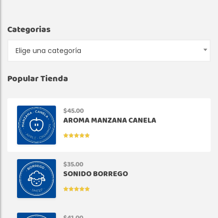
Categorias
Elige una categoría
Popular Tienda
$
45.00
AROMA MANZANA CANELA
VALORADO
EN
5.00
DE
5
$
35.00
SONIDO BORREGO
VALORADO
EN
5.00
DE
5