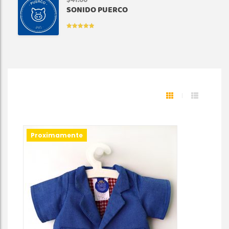
$
41.00
SONIDO PUERCO
VALORADO
EN
5.00
DE
5
Proximamente