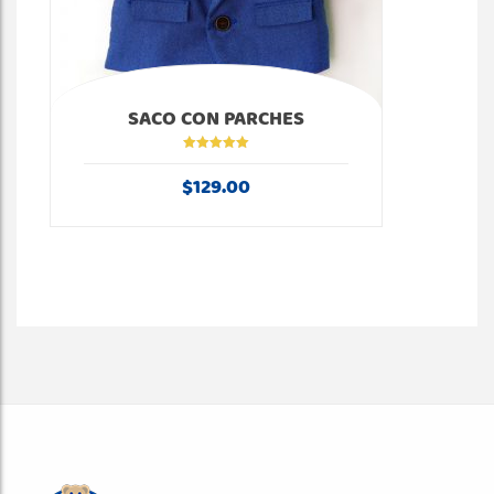
SACO CON PARCHES
Valorado en
5.00
de 5
$
129.00