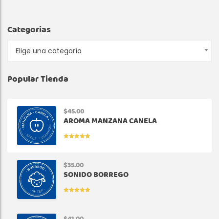
Categorias
Elige una categoría
Popular Tienda
$
45.00
AROMA MANZANA CANELA
VALORADO
EN
5.00
DE
5
$
35.00
SONIDO BORREGO
VALORADO
EN
5.00
DE
5