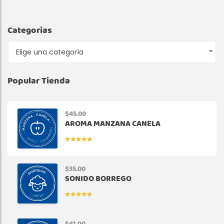
Categorias
Elige una categoría
Popular Tienda
$
45.00
AROMA MANZANA CANELA
VALORADO
EN
5.00
DE
5
$
35.00
SONIDO BORREGO
VALORADO
EN
5.00
DE
5