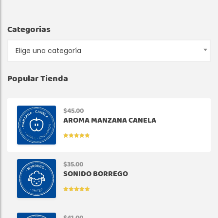
Categorias
Elige una categoría
Popular Tienda
$
45.00
AROMA MANZANA CANELA
VALORADO
EN
5.00
DE
5
$
35.00
SONIDO BORREGO
VALORADO
EN
5.00
DE
5