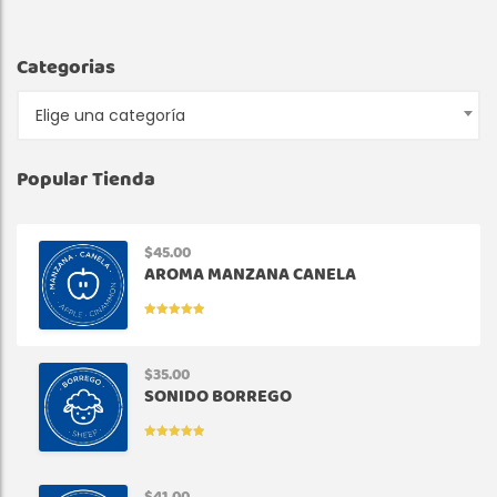
Categorias
Elige una categoría
Popular Tienda
$
45.00
AROMA MANZANA CANELA
VALORADO
EN
5.00
DE
5
$
35.00
SONIDO BORREGO
VALORADO
EN
5.00
DE
5