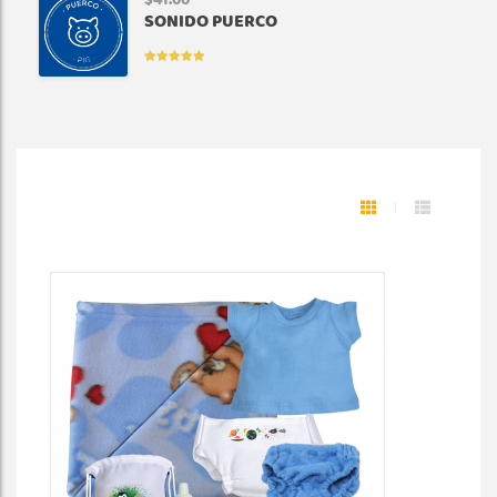
$
41.00
SONIDO PUERCO
VALORADO
EN
5.00
DE
5