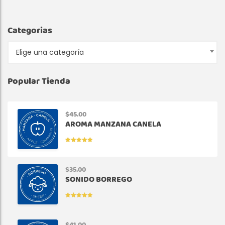
Categorias
Elige una categoría
Popular Tienda
$
45.00
AROMA MANZANA CANELA
VALORADO
EN
5.00
DE
5
$
35.00
SONIDO BORREGO
VALORADO
EN
5.00
DE
5