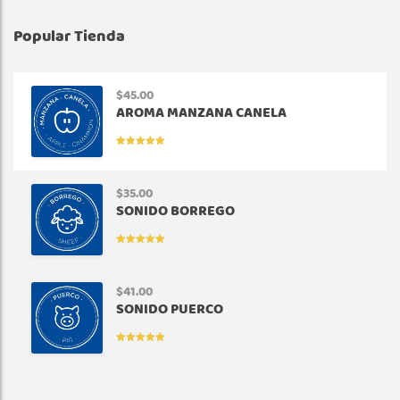
Popular Tienda
$
45.00
AROMA MANZANA CANELA
VALORADO
EN
5.00
DE
5
$
35.00
SONIDO BORREGO
VALORADO
EN
5.00
DE
5
$
41.00
SONIDO PUERCO
VALORADO
EN
5.00
DE
5