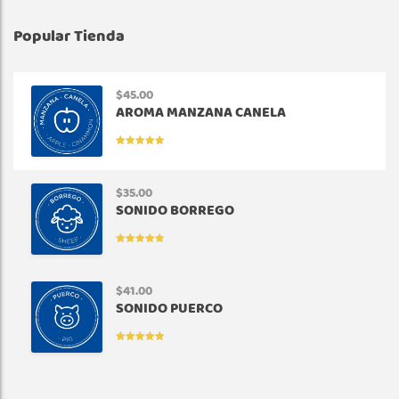
Popular Tienda
$
45.00
AROMA MANZANA CANELA
VALORADO
EN
5.00
DE
5
$
35.00
SONIDO BORREGO
VALORADO
EN
5.00
DE
5
$
41.00
SONIDO PUERCO
VALORADO
EN
5.00
DE
5